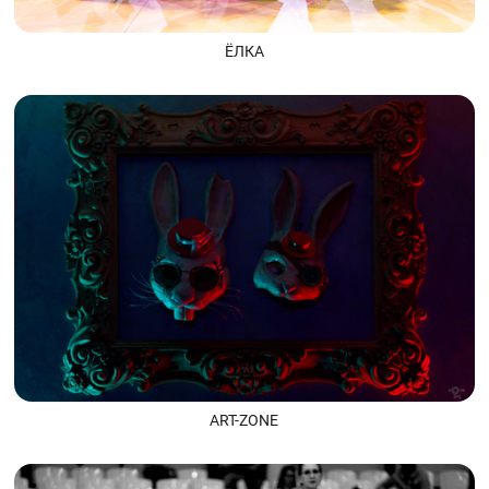
ЁЛКА
ART-ZONE